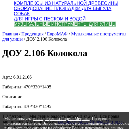
КОМПЛЕКСЫ ИЗ НАТУРАЛЬНОЙ ДРЕВЕСИНЫ
ОБОРУДОВАНИЕ ПЛОЩАДКИ ДЛЯ ВЫГУЛА
СОБАК
ДЛЯ ИГРЫ С ПЕСКОМ И ВОДОЙ
МУЗЫКАЛЬНЫЕ ИНСТРУМЕНТЫ ДЛЯ УЛИЦЫ
Главная
/
Продукция
/
ЕвроМАФ
/
Музыкальные инструменты
для улицы
/
ДОУ 2.106 Колокола
ДОУ 2.106 Колокола
Арт.: 6.01.2106
Габариты: 470*330*1495
Описание
Габариты: 470*330*1495
ТД "Атрис" - Мы дарим радость детям!!! © 2023. Все права
Мы используем
cookie, сервисы Яндекс.Метрика
. Продолжая
защищены. Мы используем
cookie, сервисы Яндекс.Метрика
.
пользоваться сайтом, Вы соглашаетесь с использованием файлов cooki
Продолжая пользоваться сайтом, Вы соглашаетесь с
выражаете свое согласие на обработку Ваших
персональных данных
.